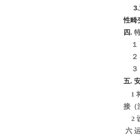
3.
性畸
四
.
１
２
３
五
. 
1
接（
2
六