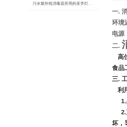
污水紫外线消毒器所用的汞齐灯有哪些特征？
一
.
环境
电源
二.
高
食品
三
.
利
1.
2.
坏，