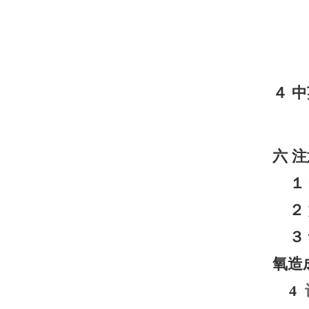
４
中
六
注
１
２
３
氧造
4