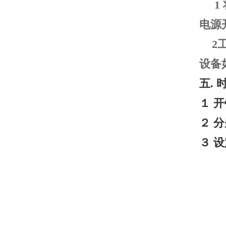
1
电源
2
设备
五
.
１
开
２
分
３
设