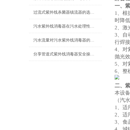
一、
过流式紫外线杀菌器镇流器的选用说明
1、
时降
污水紫外线消毒器在污水处理性价比上的体现
2、激
3、
污水流量对污水紫外线消毒器的影响分析
行焊
4、对
分享管道式紫外线消毒器安全操作规定
抛光
5、
6、
二、
本设
（汽
1、适
2、适
3、食
4、城