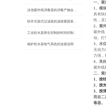
一、紫
1
、
模
泳池紫外线消毒器的消毒产物会带来哪些风险？
具有快
性，灵
快开式袋式过滤器的滤袋紧固装置重要性
2
、紫
紫外线
工业软水器再生控制的时间控制解析
动。灯
3
、水
锅炉软水器电气系统的连接说明
无动力
力强，
4
、良
紫外线
二、紫
1
、按
2
、按
3
、按
而在二
毒器。