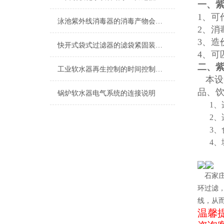
一、
1、
泳池紫外线消毒器的消毒产物会带来哪些风险？
2、消
3、造
快开式袋式过滤器的滤袋紧固装置重要性
4、
二、
工业软水器再生控制的时间控制解析
本设
品、
锅炉软水器电气系统的连接说明
1
、
2
、
3
、
4
、
石家
环过滤
线，从
温馨