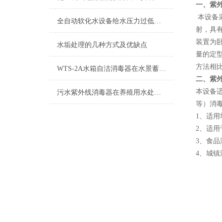
一、紫
本设备
全自动软化水设备给水压力过低可能的后果分析
射，具
装置为
水垢处理的几种方式及优缺点
量的定
方法相
WTS-2A水箱自洁消毒器在水景蓄水池上有哪些用途？
二、紫
本设备
污水紫外线消毒器在养殖用水处理时的注意事项
等）消
1、适
2、适
3、食
4、城镇