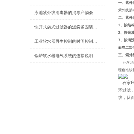
一、紫外
紫外线消
泳池紫外线消毒器的消毒产物会带来哪些风险？
二、紫外
1
、按结
快开式袋式过滤器的滤袋紧固装置重要性
2
、按光
3
、按清
工业软水器再生控制的时间控制解析
而在二次
三、紫外
锅炉软水器电气系统的连接说明
化学消
理也比较
石家
环过滤
线，从