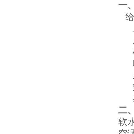
一
二
软
空