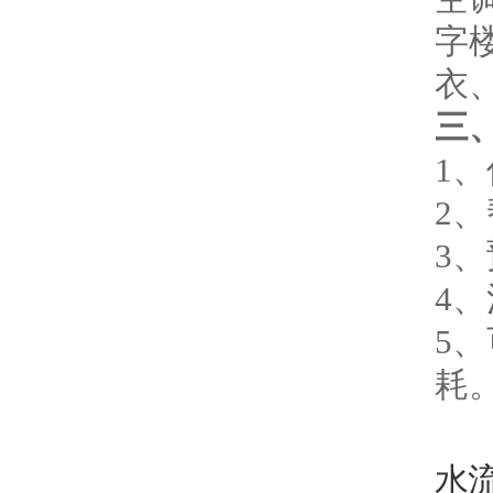
字
衣
三
1
2
3
4
5
耗
水