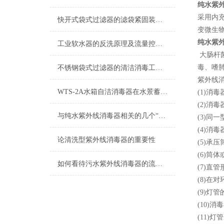
纯水紫
采用内充
快开式袋式过滤器的滤袋紧固装置重要性
变微生
纯水紫
工业软水器的反洗原理及流量控制说明
大肠杆
毒、嗜
不锈钢袋式过滤器的清洁消毒工作说明
紫外线
WTS-2A水箱自洁消毒器在水景蓄水池上有哪些用途？
(1)消
(2)消
与纯水紫外线消毒器相关的几个“术语”解释
(3)同
(4)消
论清洗型紫外线消毒器的重要性
(5)承
(6)筒
如何看待污水紫外线消毒器的流量参数？
(7)直
(8)
(9)灯
(10)
(11)