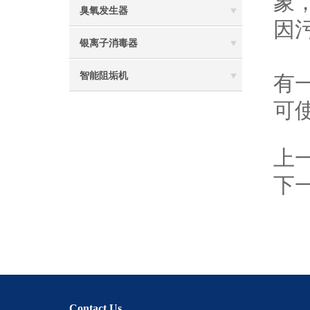
象
臭氧发生器
因
银离子消毒器
4
智能阻垢机
有
可
上
下
Contact Us