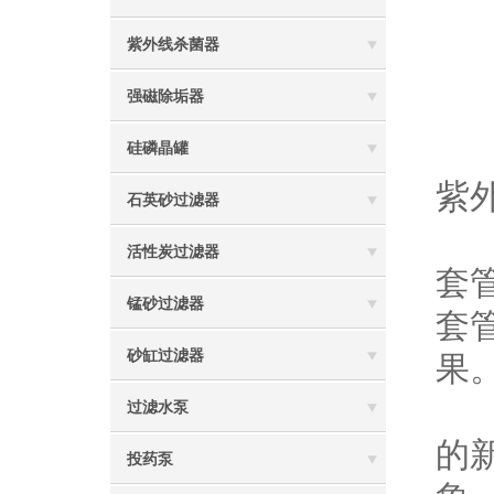
6
紫外线杀菌器
7
强磁除垢器
污
1
硅磷晶罐
紫
石英砂过滤器
2
活性炭过滤器
套
锰砂过滤器
套
砂缸过滤器
果
3
过滤水泵
的
投药泵