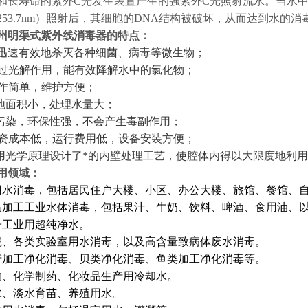
和长寿命的紫外C光发生装置产生的强紫外C光照射流水。当水
253.7nm）照射后，其细胞的DNA结构被破坏，从而达到水的
州明渠式紫外线消毒器
的特点：
迅速有效地杀灭各种细菌、病毒等微生物；
过光解作用，能有效降解水中的氯化物；
作简单，维护方便；
地面积小，处理水量大；
污染，环保性强，不会产生毒副作用；
资成本低，运行费用低，设备安装方便；
用光学原理设计了*的内壁处理工艺，使腔体内得以大限度地利
用领域：
用水消毒，包括居民住户大楼、小区、办公大楼、旅馆、餐馆、
品加工工业水体消毒，包括果汁、牛奶、饮料、啤酒、食用油、
子工业用超纯净水。
院、各类实验室用水消毒，以及高含量致病体废水消毒。
产加工净化消毒、贝类净化消毒、鱼类加工净化消毒等。
物、化学制药、化妆品生产用冷却水。
水、淡水育苗、养殖用水。