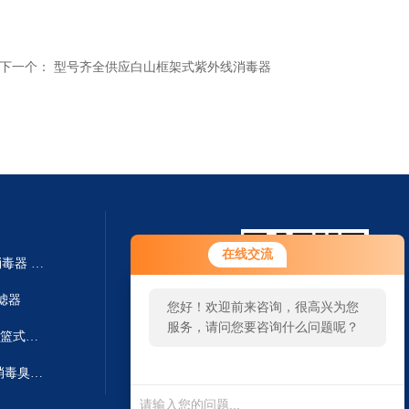
下一个：
型号齐全供应白山框架式紫外线消毒器
在线交流
CK-YLZ-50泳池循环水银离子消毒器 铜离子灭菌器
过滤器
您好！欢迎前来咨询，很高兴为您
服务，请问您要咨询什么问题呢？
CK-ML-80污水处理毛发过滤器-篮式过滤器
CK-CY-60泳池循环水系统杀菌消毒臭氧发生器
扫一扫 微信咨询
您好，看您停留很久了，是否找到
了需求产品，您可以直接在线与我