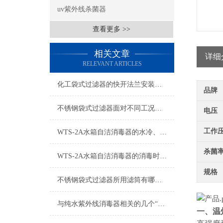
uv紫外线杀菌器
查看更多 >>
相关文章
详细
RELEVANT ARTICLES
化工袋式过滤器的快开法兰安装说明
品牌
不锈钢袋式过滤器面对不同工况如何发挥作用？
电压
工作
WTS-2A水箱自洁消毒器的水冷、风冷双冷技术解析
杀菌
WTS-2A水箱自洁消毒器的消毒时段设置
规格
不锈钢袋式过滤器所用滤筒有哪些要求？
与纯水紫外线消毒器相关的几个“术语”解释
一、
温