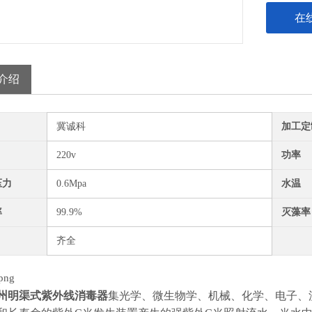
在
介绍
冀诚科
加工定
220v
功率
压力
0.6Mpa
水温
率
99.9%
灭藻率
齐全
州明渠式紫外线消毒器
集光学、微生物学、机械、化学、电子、