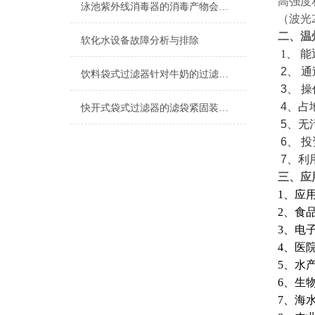
高强度
泳池紫外线消毒器的消毒产物会带来哪些风险？
（波光
二、
温
软化水设备故障分析与排除
1
、
能
2
、
通
饮料袋式过滤器针对牛奶的过滤技术分析
3
、
操
4、
占
快开式袋式过滤器的滤袋紧固装置重要性
5、
无
6
、
投
7、
利
三、应
1、应
2、食
3、电
4、医
5、水
6、生
7、海