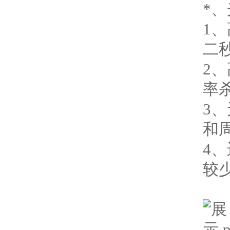
*
1
二秒
2
率
3
和
4
较