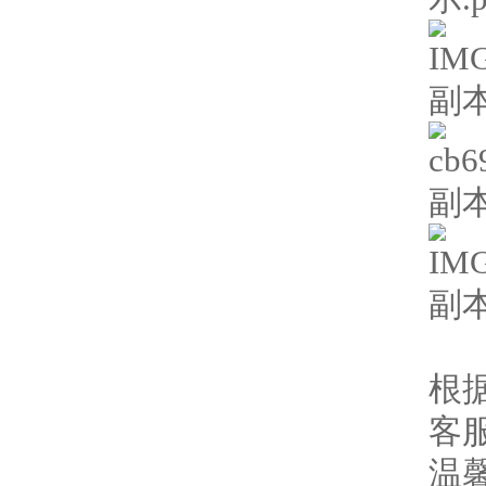
根
客
温