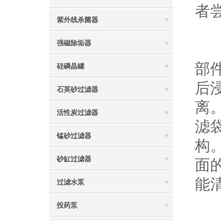
者
紫外线杀菌器
3
强磁除垢器
针
部
硅磷晶罐
后
石英砂过滤器
离
活性炭过滤器
滤
锰砂过滤器
构
砂缸过滤器
面
能
过滤水泵
4
投药泵