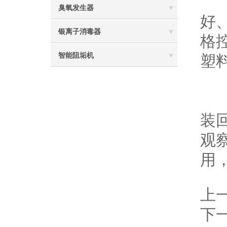
清
臭氧发生器
好
银离子消毒器
格
智能阻垢机
塑
5
按
装
观
用
上
下