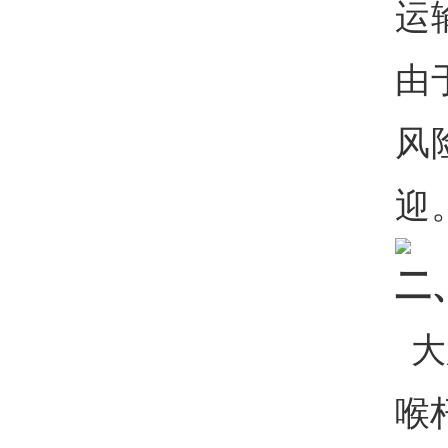
运
由
风
迎
二
大
喉