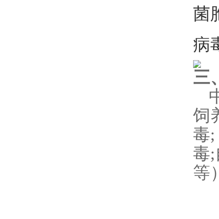
菌
病
三
饲
毒
毒
;
等