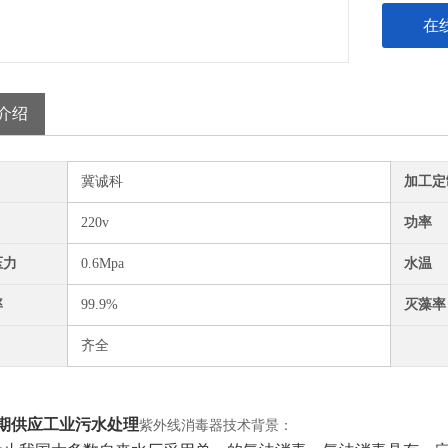
在
介绍
冀诚科
加工定
220v
功率
压力
0.6Mpa
水温
率
99.9%
灭藻率
齐全
期供应工业污水处理
紫外线消毒器技术背景：