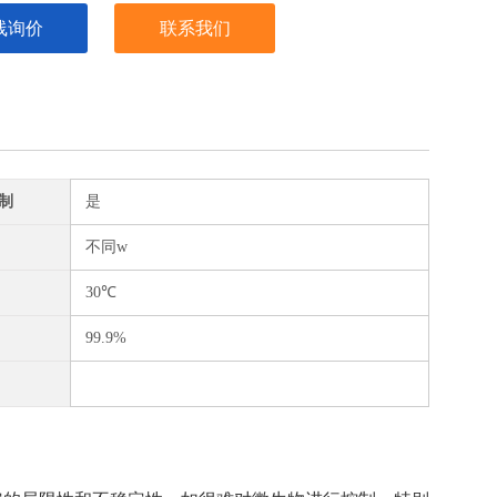
线询价
联系我们
制
是
不同w
30℃
99.9%