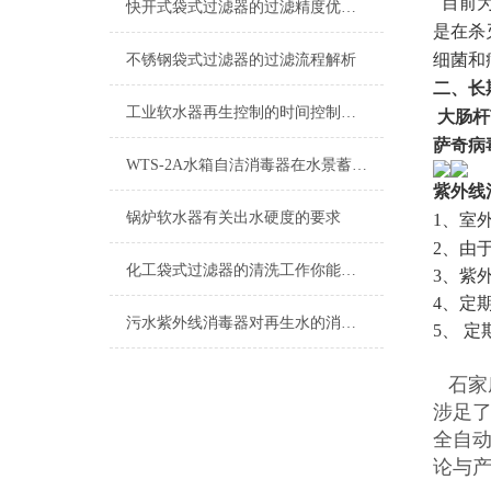
目前为
快开式袋式过滤器的过滤精度优化方向探讨
是在杀
细菌和
不锈钢袋式过滤器的过滤流程解析
二、
长
工业软水器再生控制的时间控制解析
大肠杆
萨奇病
WTS-2A水箱自洁消毒器在水景蓄水池上有哪些用途？
紫外线
锅炉软水器有关出水硬度的要求
1
、室
2
、由
化工袋式过滤器的清洗工作你能掌握吗？
3
、紫
4
、定
污水紫外线消毒器对再生水的消毒处理说明
5
、 
石家
涉足
全自
论与