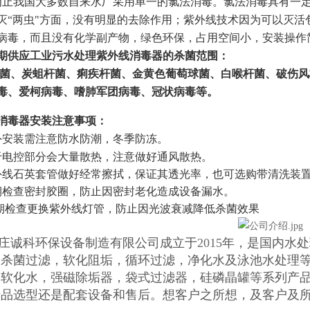
止我国大多数自来水厂采用单一的氯法消毒。氯法消毒具有一定
灭“两虫"方面，没有明显的去除作用；紫外线技术因为可以灭
病毒，而且没有化学副产物，绿色环保，占用空间小，安装操作
期供应工业污水处理
紫外线消毒器
的杀菌范围：
菌、炭蛆杆菌、痢疾杆菌、金黄色葡萄球菌、白喉杆菌、破伤风
毒、爱柯病毒、嗜肺军团病毒、冠状病毒等。
消毒器安装注意事项：
外安装需注意防水防潮，冬季防冻。
于电控部分会大量散热，注意做好通风散热。
外线石英套管做好经常擦拭，保证其透光率，也可选购带清洗装
期检查密封胶圈，防止因密封老化造成设备漏水。
定期检查更换紫外线灯管，防止因光波衰减降低杀菌效果
庄诚科环保设备制造有限公司成立于
2015
年，是国内水处
了杀菌过滤，软化阻垢，循环过滤，净化水及泳池水处理
动软化水，强磁除垢器，袋式过滤器，硅磷晶罐等系列产
产品选型还是配套设备和售后。想客户之所想，及客户及