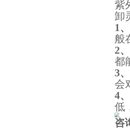
紫
卸
1
般
2
都
3
会
4
低
咨