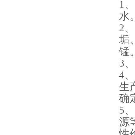
1
、
水
2
、
垢
锰
3
、
4
、
生
确
5
、
源
性