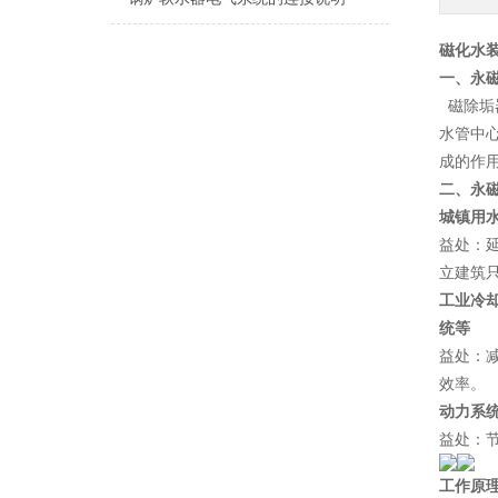
磁化水
一、永
磁除垢
水管中
成的作
二、永
城镇用
益处：
立建筑
工业冷
统等
益处：
效率。
动力系
益处：
工作原