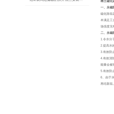
稀土磁化
一、永磁
磁化除垢
本满足工
场强度无
二、永磁
1.令水分
2.
提高水
3.
有效防
4.
有效清
能量会被
5.
有效防
6
、由于
再结新垢