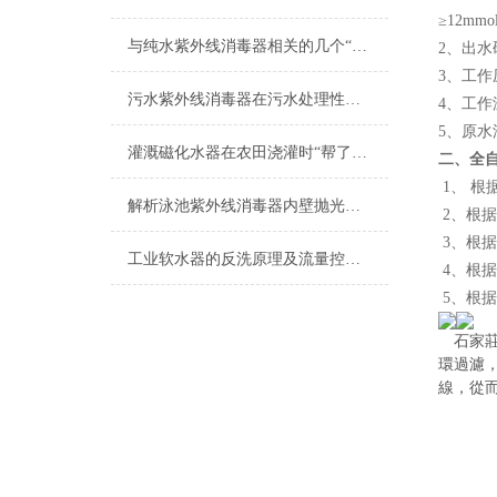
≥12mmol
与纯水紫外线消毒器相关的几个“术语”解释
2
、出水
3
、工作
污水紫外线消毒器在污水处理性价比上的体现
4
、工作
5
、原水
灌溉磁化水器在农田浇灌时“帮了大忙”！
二、全
1、 
解析泳池紫外线消毒器内壁抛光之谜
2、根
3、根
工业软水器的反洗原理及流量控制说明
4、根
5、根
石家
環過濾
線，從