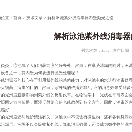
的位置：
首页
>
技术文章
> 解析泳池紫外线消毒器内壁抛光之谜
解析泳池紫外线消毒器
浏览次数：
2552
发布日期
炎，泳池成了人们消暑纳凉的好去处。然而，在享受清凉的同时，泳池
要设备之一，其内壁为何要进行抛光处理呢？
消毒器的核心在于利用紫外线的杀菌能力，对泳池中的水进行消毒处理。
杀灭细菌、病毒的目的。然而，紫外线的传播并非*，它的消毒效果受到多
光滑度直接影响到紫外线的反射效率。在物理学中，光线在平滑表面会
按照固定方向传播，而漫反射则会使光线散射到各个方向。因此，消毒器
就越好。
光滑度还与维护清洁有关。泳池水中不仅含有微生物，还有各种悬浮物
成污垢层。污垢不仅会吸收紫外线，降低消毒效果，还会成为微生物的滋
。