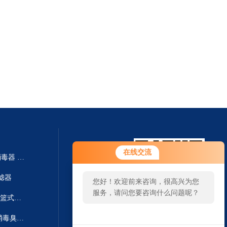
在线交流
CK-YLZ-50泳池循环水银离子消毒器 铜离子灭菌器
过滤器
您好！欢迎前来咨询，很高兴为您
服务，请问您要咨询什么问题呢？
CK-ML-80污水处理毛发过滤器-篮式过滤器
CK-CY-60泳池循环水系统杀菌消毒臭氧发生器
扫一扫 微信咨询