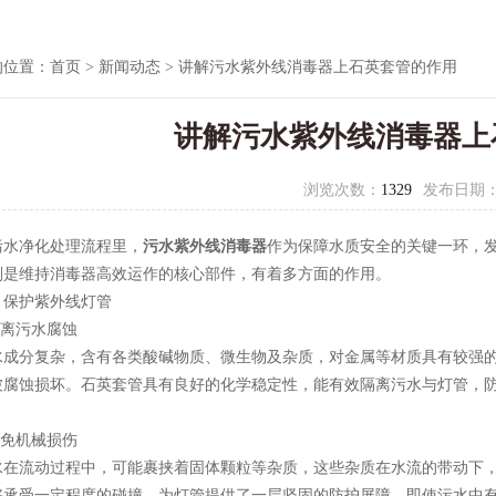
的位置：
首页
>
新闻动态
> 讲解污水紫外线消毒器上石英套管的作用
讲解污水紫外线消毒器上
浏览次数：
1329
发布日期
净化处理流程里，
污水紫外线消毒器
作为保障水质安全的关键一环，
则是维持消毒器高效运作的核心部件，有着多方面的作用。
护紫外线灯管
离污水腐蚀
分复杂，含有各类酸碱物质、微生物及杂质，对金属等材质具有较强的
被腐蚀损坏。石英套管具有良好的化学稳定性，能有效隔离污水与灯管，
免机械损伤
流动过程中，可能裹挟着固体颗粒等杂质，这些杂质在水流的带动下，
够承受一定程度的碰撞，为灯管提供了一层坚固的防护屏障。即使污水中