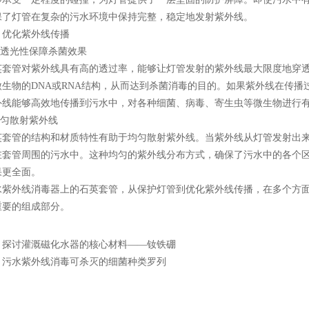
保了灯管在复杂的污水环境中保持完整，稳定地发射紫外线。
化紫外线传播
透光性保障杀菌效果
管对紫外线具有高的透过率，能够让灯管发射的紫外线最大限度地穿透
微生物的DNA或RNA结构，从而达到杀菌消毒的目的。如果紫外线在传
外线能够高效地传播到污水中，对各种细菌、病毒、寄生虫等微生物进行
匀散射紫外线
管的结构和材质特性有助于均匀散射紫外线。当紫外线从灯管发射出来
在套管周围的污水中。这种均匀的紫外线分布方式，确保了污水中的各个
果更全面。
外线消毒器上的石英套管，从保护灯管到优化紫外线传播，在多个方面
重要的组成部分。
：
探讨灌溉磁化水器的核心材料——钕铁硼
：
污水紫外线消毒可杀灭的细菌种类罗列