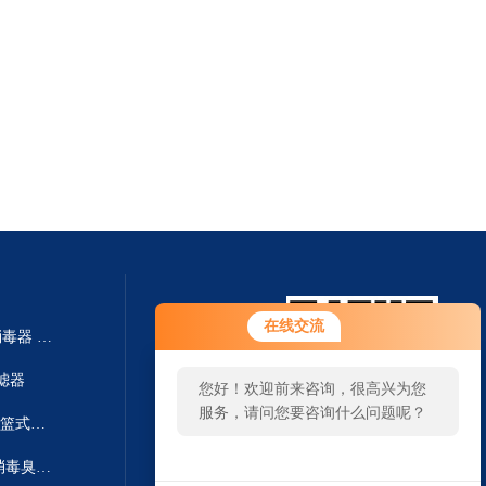
在线交流
CK-YLZ-50泳池循环水银离子消毒器 铜离子灭菌器
过滤器
您好！欢迎前来咨询，很高兴为您
服务，请问您要咨询什么问题呢？
CK-ML-80污水处理毛发过滤器-篮式过滤器
CK-CY-60泳池循环水系统杀菌消毒臭氧发生器
扫一扫 微信咨询