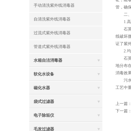
手动清洗紫外线消毒器
管，确
二、优
自清洗紫外线消毒器
1.高
石英套
过流式紫外线消毒器
线破坏
证了紫
管道式紫外线消毒器
2.均
石英套
水箱自洁消毒器
地分布
消毒效
软化水设备
污水紫
工艺中
磁化水器
袋式过滤器
上一篇
下一篇
电子除垢仪
毛发过滤器