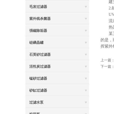
建立水
毛发过滤器
2.能
UV灯
紫外线杀菌器
流道设
热回收
强磁除垢器
某五星
的是，
硅磷晶罐
挥紫外
石英砂过滤器
上一篇
活性炭过滤器
下一篇
锰砂过滤器
砂缸过滤器
过滤水泵