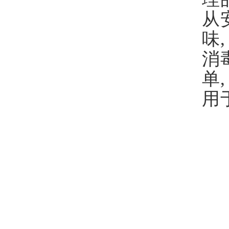
从
味
消毒
单
用