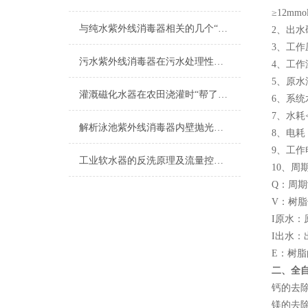
≥12mmol
与纯水紫外线消毒器相关的几个“术语”解释
2
、出水
3
、工作
污水紫外线消毒器在污水处理性价比上的体现
4
、工作
5
、原水
灌溉磁化水器在农田浇灌时“帮了大忙”！
6
、系统
7
、水耗
解析泳池紫外线消毒器内壁抛光之谜
8
、电耗
9
、工作
工业软水器的反洗原理及流量控制说明
10
、周
Q
：周期
V
：树脂
I
原水：
I
出水：
E
：树脂
二、全自
钙的去
镁的去