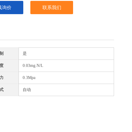
线询价
联系我们
制
是
度
0.03mg.N/L
力
0.3Mpa
式
自动