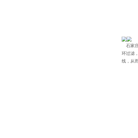
石家
环过滤
线，从