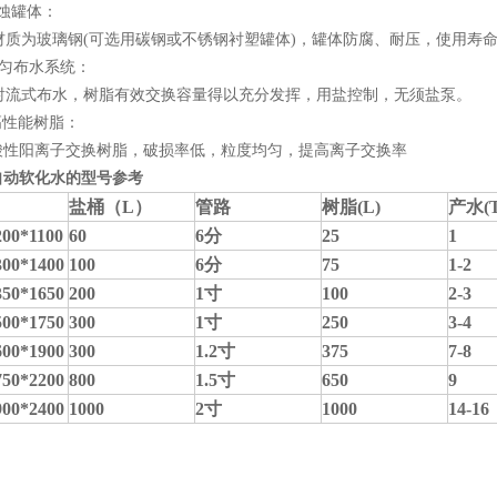
蚀罐体：
质为玻璃钢(可选用碳钢或不锈钢衬塑罐体)，罐体防腐、耐压，使用寿
匀布水系统：
流式布水，树脂有效交换容量得以充分发挥，用盐控制，无须盐泵。
性能树脂：
酸性阳离子交换树脂，破损率低，粒度均匀，提高离子交换率
自动软化水的型号参考
盐桶（
L
）
管路
树脂
(L)
产水
(
00*1100
60
6
分
25
1
00*1400
100
6
分
75
1-2
50*1650
200
1
寸
100
2-3
00*1750
300
1
寸
250
3-4
00*1900
300
1.2
寸
375
7-8
50*2200
800
1.5
寸
650
9
00*2400
1000
2
寸
1000
14-16