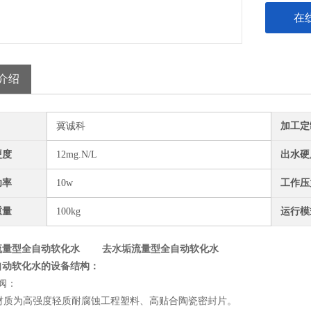
在
介绍
冀诚科
加工定
硬度
12mg.N/L
出水硬
功率
10w
工作压
重量
100kg
运行模
流量型全自动软化水
去水垢流量型全自动软化水
自动软化水的设备结构：
阀：
质为高强度轻质耐腐蚀工程塑料、高贴合陶瓷密封片。