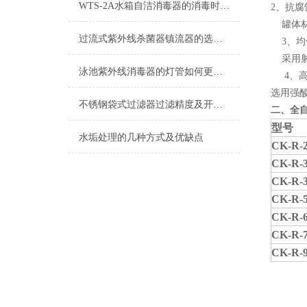
WTS-2A水箱自洁消毒器的消毒时段设置
2、抗腐
罐体材
过流式紫外线杀菌器镇流器的选用说明
3、均
采用射
泳池紫外线消毒器的灯管如何更换呢？
4、高
选用强
不锈钢袋式过滤器过滤精度及开盖操作指导
二、全
型号
水垢处理的几种方式及优缺点
CK-R-2
CK-R-3
CK-R-3
CK-R-5
CK-R-6
CK-R-7
CK-R-9