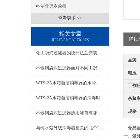
uv紫外线杀菌器
查看更多 >>
相关文章
详细
RELEVANT ARTICLES
化工袋式过滤器的快开法兰安装说明
品牌
不锈钢袋式过滤器面对不同工况如何发挥作用？
电压
WTS-2A水箱自洁消毒器的水冷、风冷双冷技术解析
工作
WTS-2A水箱自洁消毒器的消毒时段设置
杀菌
规格
不锈钢袋式过滤器所用滤筒有哪些要求？
与纯水紫外线消毒器相关的几个“术语”解释
食品
一、紫