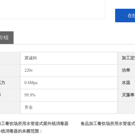
在
介绍
冀诚科
加工定
220v
功率
压力
0.6Mpa
水温
率
99.9%
灭藻率
齐全
加工餐饮场所用水管道式紫外线消毒器
食品加工餐饮场所用水管道
外线消毒器的杀菌范围：