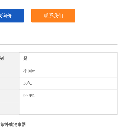
线询价
联系我们
制
是
不同w
30℃
99.9%
式紫外线消毒器