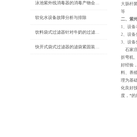
泳池紫外线消毒器的消毒产物会带来哪些风险？
大肠杆
等
软化水设备故障分析与排除
二、紫
1、设备
饮料袋式过滤器针对牛奶的过滤技术分析
2、设
3、设
快开式袋式过滤器的滤袋紧固装置重要性
石家
折弯机
好经验
料、养
理为基
化良好
度，*