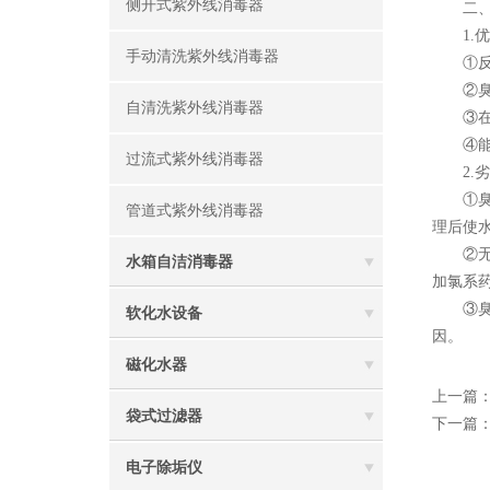
侧开式紫外线消毒器
二、臭
1.优
手动清洗紫外线消毒器
①反应
②臭氧适
自清洗紫外线消毒器
③在水
④能破
过流式紫外线消毒器
2.劣
①臭氧
管道式紫外线消毒器
理后使
②无持
水箱自洁消毒器
加氯系
③臭氧
软化水设备
因。
磁化水器
上一篇
袋式过滤器
下一篇
电子除垢仪