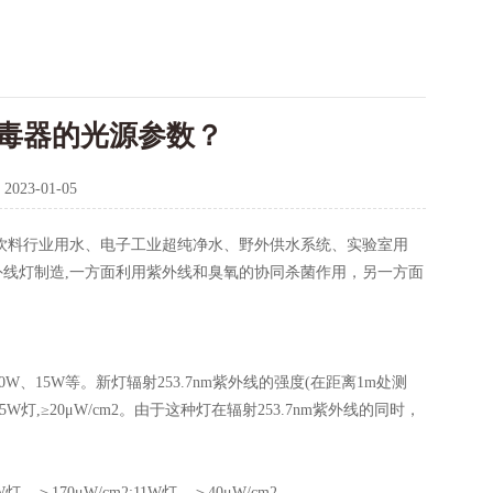
毒器的光源参数？
：
2023-01-05
饮料行业用水、电子工业超纯净水、野外供水系统、实验室用
线灯制造,一方面利用紫外线和臭氧的协同杀菌作用，另一方面
15W等。新灯辐射253.7nm紫外线的强度(在距离1m处测
15W灯,≥20μW/cm2。由于这种灯在辐射253.7nm紫外线的同时，
70μW/cm2;11W灯，＞40μW/cm2。